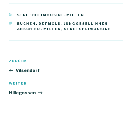
KATEGORIEN
STRETCHLIMOUSINE-MIETEN
SCHLAGWÖRTER
BUCHEN
,
DETMOLD
,
JUNGGESELLINNEN
ABSCHIED
,
MIETEN
,
STRETCHLIMOUSINE
Beitragsnavigation
Vorheriger
ZURÜCK
Beitrag
Vilsendorf
Nächster
WEITER
Beitrag
Hillegossen