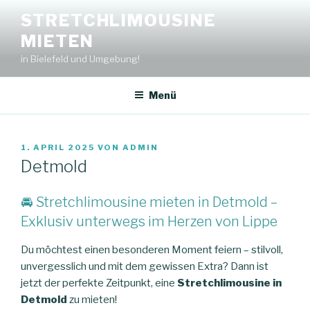
Zum
STRETCHLIMOUSINE
Inhalt
MIETEN
springen
in Bielefeld und Umgebung!
Menü
VERÖFFENTLICHT
1. APRIL 2025
VON
ADMIN
AM
Detmold
🚘 Stretchlimousine mieten in Detmold –
Exklusiv unterwegs im Herzen von Lippe
Du möchtest einen besonderen Moment feiern – stilvoll,
unvergesslich und mit dem gewissen Extra? Dann ist
jetzt der perfekte Zeitpunkt, eine
Stretchlimousine in
Detmold
zu mieten!