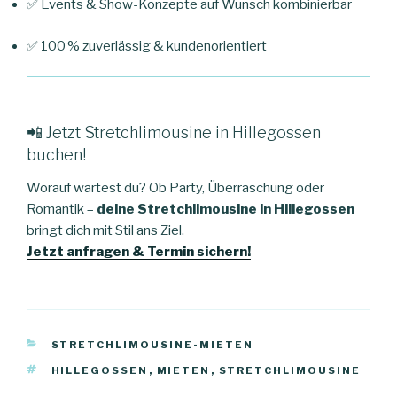
✅ Events & Show-Konzepte auf Wunsch kombinierbar
✅ 100 % zuverlässig & kundenorientiert
📲 Jetzt Stretchlimousine in Hillegossen
buchen!
Worauf wartest du? Ob Party, Überraschung oder
Romantik –
deine Stretchlimousine in Hillegossen
bringt dich mit Stil ans Ziel.
Jetzt anfragen & Termin sichern!
KATEGORIEN
STRETCHLIMOUSINE-MIETEN
SCHLAGWÖRTER
HILLEGOSSEN
,
MIETEN
,
STRETCHLIMOUSINE