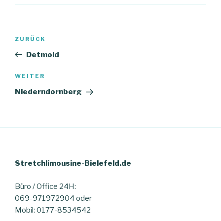
Beitragsnavigation
Vorheriger
ZURÜCK
Beitrag
Detmold
Nächster
WEITER
Beitrag
Niederndornberg
Stretchlimousine-Bielefeld.de
Büro / Office 24H:
069-971972904 oder
Mobil: 0177-8534542