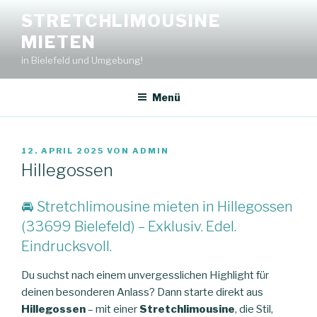
Zum
STRETCHLIMOUSINE
Inhalt
MIETEN
springen
in Bielefeld und Umgebung!
Menü
VERÖFFENTLICHT
12. APRIL 2025
VON
ADMIN
AM
Hillegossen
🚘 Stretchlimousine mieten in Hillegossen
(33699 Bielefeld) – Exklusiv. Edel.
Eindrucksvoll.
Du suchst nach einem unvergesslichen Highlight für
deinen besonderen Anlass? Dann starte direkt aus
Hillegossen
– mit einer
Stretchlimousine
, die Stil,