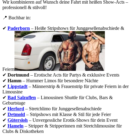
Wir kombinieren auf Wunsch deine Fahrt mit heißen Show-Acts –
professionell & stilvoll!
📍 Buchbar in:
✔
Paderborn
– Heiße Stripshows für Junggesellenabschiede &
Feiern
✔
Dortmund
– Erotische Acts für Partys & exklusive Events
✔
Hamm
– Hummer Limos für besondere Nächte
✔
Lippstadt
– Männerstrip & Frauenstrip für private Feiern in der
Limousine
✔
Bad Salzuflen
– Limousinen Shuttle für Clubs, Bars &
Geburtstage
✔
Herford
– Stretchlimo für Junggesellenabschiede
✔
Detmold
– Stripshows mit Klasse & Stil für jede Feier
✔
Gütersloh
– Unvergessliche Erotik-Shows für dein Event
✔
Hameln
– Stripper & Stripperinnen mit Stretchlimousine für
Clubs & Diskotheken