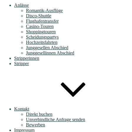
Anlässe
Romantik-Ausflüge
Disco-Shuttle
Flughafentransfer
Casino-Touren
Shoppingtouren
Scheidungspartys
Hochzeitsfahrten
Junggesellen Abschied
Junggesellinnen Abschied
Stripperinnen
Stripper
Kontakt
Direkt buchen
Unverbindliche Anfrage senden
Bewerben
Impressum