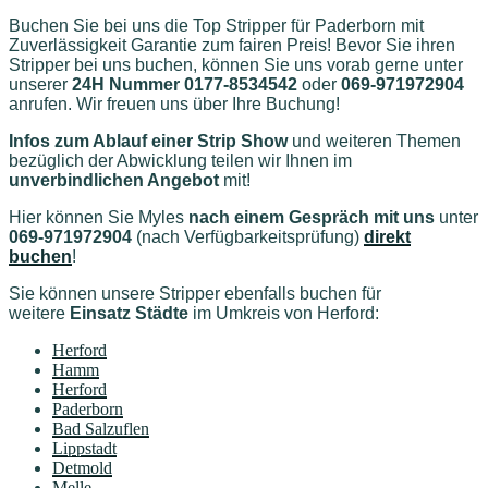
Buchen Sie bei uns die Top Stripper für Paderborn mit
Zuverlässigkeit Garantie zum fairen Preis! Bevor Sie ihren
Stripper bei uns buchen, können Sie uns vorab gerne unter
unserer
24H Nummer 0177-8534542
oder
069-971972904
anrufen. Wir freuen uns über Ihre Buchung!
Infos zum Ablauf einer Strip Show
und weiteren Themen
bezüglich der Abwicklung teilen wir Ihnen im
unverbindlichen Angebot
mit!
Hier können Sie Myles
nach einem Gespräch mit uns
unter
069-971972904
(nach Verfügbarkeitsprüfung)
direkt
buchen
!
Sie können unsere Stripper ebenfalls buchen für
weitere
Einsatz Städte
im Umkreis von Herford
:
Herford
Hamm
Herford
Paderborn
Bad Salzuflen
Lippstadt
Detmold
Melle